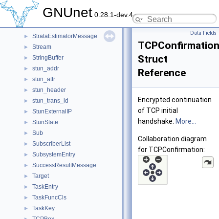
StoreKeyHashMessage
►
GNUnet
0.28.1-dev.4
StoreRecordContext
►
StrataEstimator
►
Data Fields
StrataEstimatorMessage
►
TCPConfirmatio
Stream
►
Struct
StringBuffer
►
stun_addr
►
Reference
stun_attr
►
stun_header
►
Encrypted continuation
stun_trans_id
►
of TCP initial
StunExternalIP
►
handshake.
More...
StunState
►
Sub
►
Collaboration diagram
SubscriberList
►
for TCPConfirmation:
SubsystemEntry
►
SuccessResultMessage
►
Target
►
TaskEntry
►
TaskFuncCls
►
TaskKey
►