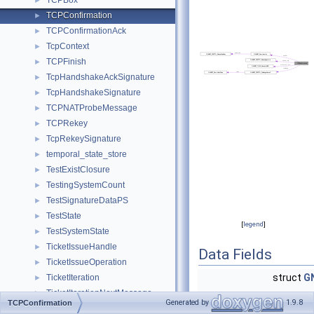
TCPBox
►
TCPConfirmation
►
TCPConfirmationAck
►
TcpContext
►
TCPFinish
►
TcpHandshakeAckSignature
►
TcpHandshakeSignature
►
TCPNATProbeMessage
►
TCPRekey
►
TcpRekeySignature
►
temporal_state_store
►
TestExistClosure
►
TestingSystemCount
►
TestSignatureDataPS
►
TestState
►
[
legend
]
TestSystemState
►
TicketIssueHandle
►
Data Fields
TicketIssueOperation
►
struct
G
TicketIteration
►
TicketIterationNextMessage
►
Generated by
1.9.8
TCPConfirmation
TicketIterationStartMessage
►
struct
GNUNET_CRYPT