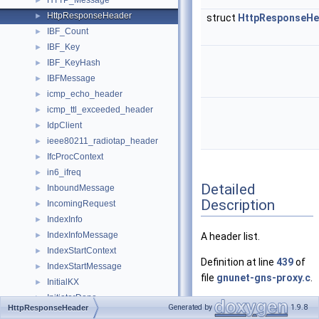
HTTP_Message
►
HttpResponseHeader
►
struct
HttpResponseHe
IBF_Count
►
IBF_Key
►
IBF_KeyHash
►
IBFMessage
►
icmp_echo_header
►
icmp_ttl_exceeded_header
►
IdpClient
►
ieee80211_radiotap_header
►
IfcProcContext
►
in6_ifreq
►
Detailed
InboundMessage
►
Description
IncomingRequest
►
IndexInfo
►
IndexInfoMessage
►
A header list.
IndexStartContext
►
Definition at line
439
of
IndexStartMessage
►
file
gnunet-gns-proxy.c
.
InitialKX
►
InitiatorDone
►
Generated by
1.9.8
HttpResponseHeader
InitiatorHello
►