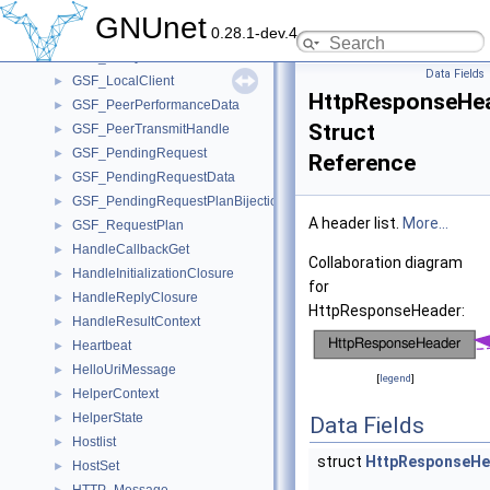
GSF_CadetRequest
►
GNUnet
0.28.1-dev.4
GSF_ConnectedPeer
►
GSF_DelayedHandle
►
Data Fields
GSF_LocalClient
►
HttpResponseHe
GSF_PeerPerformanceData
►
Struct
GSF_PeerTransmitHandle
►
GSF_PendingRequest
►
Reference
GSF_PendingRequestData
►
GSF_PendingRequestPlanBijection
►
A header list.
More...
GSF_RequestPlan
►
HandleCallbackGet
►
Collaboration diagram
HandleInitializationClosure
►
for
HandleReplyClosure
►
HttpResponseHeader:
HandleResultContext
►
Heartbeat
►
HelloUriMessage
►
[
legend
]
HelperContext
►
HelperState
►
Data Fields
Hostlist
►
struct
HttpResponseHe
HostSet
►