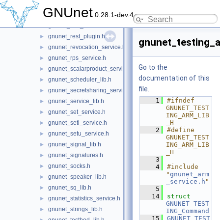
gnunet_regex_service.h
►
GNUnet
0.28.1-dev.4
gnunet_resolver_service.h
►
gnunet_rest_lib.h
►
gnunet_rest_plugin.h
►
gnunet_testing_a
gnunet_revocation_service.h
►
gnunet_rps_service.h
►
Go to the
gnunet_scalarproduct_service.h
►
documentation of this
gnunet_scheduler_lib.h
►
file.
gnunet_secretsharing_service.h
►
    1
#ifndef 
gnunet_service_lib.h
►
GNUNET_TEST
gnunet_set_service.h
►
ING_ARM_LIB
_H
gnunet_seti_service.h
►
    2
#define 
gnunet_setu_service.h
►
GNUNET_TEST
gnunet_signal_lib.h
ING_ARM_LIB
►
_H
gnunet_signatures.h
►
    3
gnunet_socks.h
►
    4
#include 
"
gnunet_arm
gnunet_speaker_lib.h
►
_service.h
"
gnunet_sq_lib.h
►
    5
   14
struct 
gnunet_statistics_service.h
►
GNUNET_TEST
gnunet_strings_lib.h
►
ING_Command
   15
GNUNET_TEST