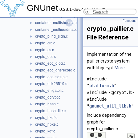
container_multihashmap.c
►
GNUnet
0.28.1-dev.4-2-gb857fff5c
container_multihashmap32.c
►
container_multipeermap.c
►
Functions
container_multishortmap.c
►
crypto_paillier.c
container_multiuuidmap.c
►
File Reference
crypto_blind_sign.c
►
crypto_crc.c
►
crypto_cs.c
►
implementation of the
crypto_ecc.c
►
paillier crypto system
crypto_ecc_dlog.c
►
with libgcrypt
More...
crypto_ecc_gnsrecord.c
►
crypto_ecc_setup.c
►
#include
crypto_edx25519.c
►
"
platform.h
"
crypto_elligator.c
►
#include <gcrypt.h>
crypto_gcrypt.c
►
#include
crypto_hash.c
►
"
gnunet_util_lib.h
"
crypto_hash_file.c
►
Include dependency
crypto_hkdf.c
►
graph for
crypto_hpke.c
►
crypto_paillier.c:
crypto_kdf.c
►