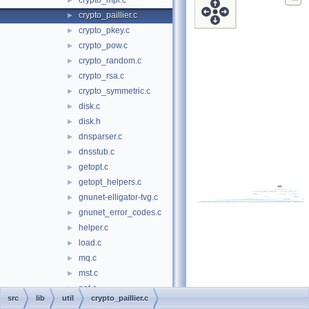
crypto_mpi.c
►
crypto_paillier.c
►
crypto_pkey.c
►
crypto_pow.c
►
crypto_random.c
►
crypto_rsa.c
►
crypto_symmetric.c
►
disk.c
►
disk.h
►
dnsparser.c
►
dnsstub.c
►
getopt.c
►
getopt_helpers.c
►
gnunet-elligator-tvg.c
►
gnunet_error_codes.c
►
helper.c
►
load.c
►
mq.c
►
mst.c
►
nat.c
►
src
lib
util
crypto_paillier.c
nc.c
►