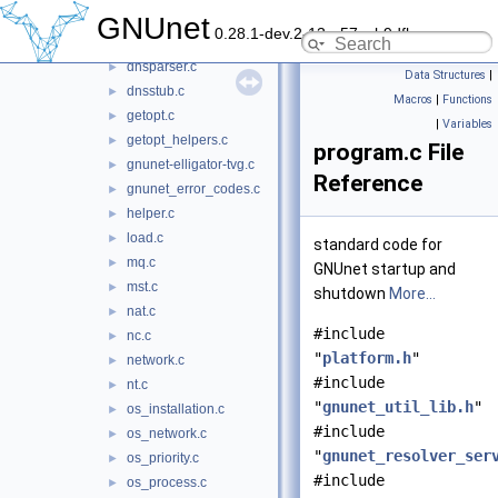
disk.c
GNUnet
►
0.28.1-dev.2-13-g57ceb9dfb
disk.h
►
dnsparser.c
►
Data Structures
|
dnsstub.c
►
Macros
|
Functions
getopt.c
►
|
Variables
getopt_helpers.c
►
program.c File
gnunet-elligator-tvg.c
►
Reference
gnunet_error_codes.c
►
helper.c
►
load.c
►
standard code for
mq.c
►
GNUnet startup and
mst.c
►
shutdown
More...
nat.c
►
#include
nc.c
►
"
platform.h
"
network.c
►
#include
nt.c
►
"
gnunet_util_lib.h
"
os_installation.c
►
#include
os_network.c
►
"
gnunet_resolver_ser
os_priority.c
►
#include
os_process.c
►