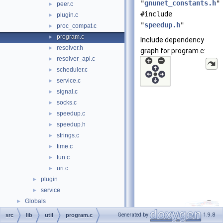
"
gnunet_constants.h
"
peer.c
►
#include
plugin.c
►
"
speedup.h
"
proc_compat.c
►
program.c
►
Include dependency
resolver.h
►
graph for program.c:
resolver_api.c
►
scheduler.c
►
service.c
►
signal.c
►
socks.c
►
speedup.c
►
speedup.h
►
strings.c
►
time.c
►
tun.c
►
uri.c
►
plugin
►
service
►
Globals
►
Generated by
1.9.8
src
lib
util
program.c