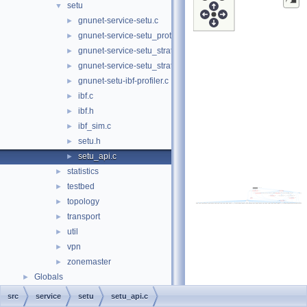
setu
▼
gnunet-service-setu.c
►
gnunet-service-setu_protocol.h
►
gnunet-service-setu_strata_estimator.c
►
gnunet-service-setu_strata_estimator.h
►
gnunet-setu-ibf-profiler.c
►
ibf.c
►
ibf.h
►
ibf_sim.c
►
setu.h
►
setu_api.c
►
statistics
►
testbed
►
topology
►
transport
►
util
►
vpn
►
zonemaster
►
Globals
►
src
service
setu
setu_api.c