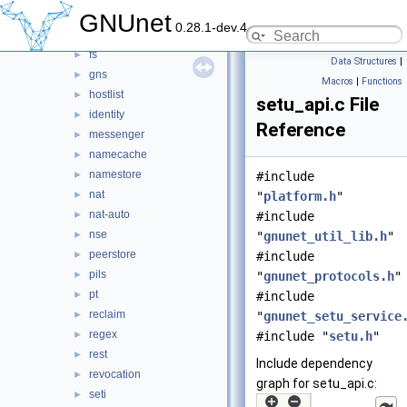
dns
►
GNUnet
0.28.1-dev.4
exit
►
fs
►
Data Structures
|
gns
►
Macros
|
Functions
hostlist
►
setu_api.c File
identity
►
Reference
messenger
►
namecache
►
namestore
►
#include
nat
►
"
platform.h
"
nat-auto
►
#include
nse
►
"
gnunet_util_lib.h
"
peerstore
►
#include
pils
►
"
gnunet_protocols.h
"
pt
►
#include
reclaim
►
"
gnunet_setu_service
regex
►
#include "
setu.h
"
rest
►
Include dependency
revocation
►
graph for setu_api.c:
seti
►